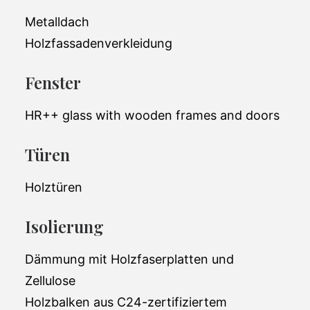
erwerben Sie mehr als nur einen
Metalldach
Gartenschuppen für Ihr Leben.
Holzfassadenverkleidung
Gesamtwohnfläche:
4.86 m2
Fenster
Äußere
2.39 x 2.72 x 2.66m
HR++ glass with wooden frames and doors
Dimensionen:
15,000 EUR(ohne
Türen
Preis (ab):
Steuer)
Holztüren
Isolierung
Dämmung mit Holzfaserplatten und
Zellulose
Holzbalken aus C24-zertifiziertem