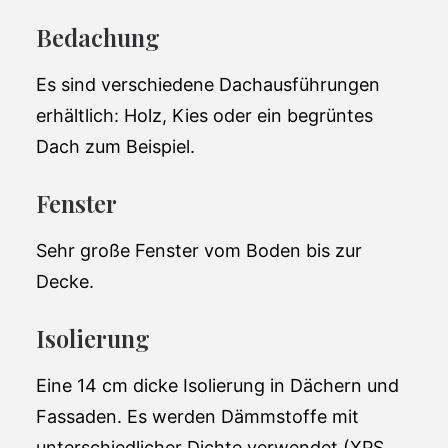
Bedachung
Ein stilvolles flaches, modulares Haus -
100% industriell in Spanien gefertigt.
Es sind verschiedene Dachausführungen
erhältlich: Holz, Kies oder ein begrüntes
Gesamtwohnfläche:
68 m2
Dach zum Beispiel.
Äußere Dimensionen:
11.3 x 6m
Fenster
Anzahl der
2
Schlafzimmer:
Sehr große Fenster vom Boden bis zur
Anzahl der Bäder:
1
Decke.
93,790 EUR(ohne
Preis (ab):
Isolierung
Steuer)
Eine 14 cm dicke Isolierung in Dächern und
Fassaden. Es werden Dämmstoffe mit
unterschiedlicher Dichte verwendet (XPS,