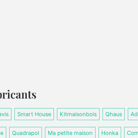
bricants
avis
Smart House
Kitmaisonbois
Qhaus
Ad
se
Quadrapol
Ma petite maison
Honka
Com