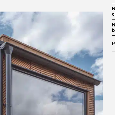
N
c
N
b
P